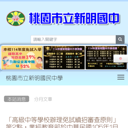
sea
T
桃園市立新明國民中學
:::
本站消息
分月文章
「高級中等學校辦理免試續招審查原則」
第2點，業經教育部於中華民國105年1月