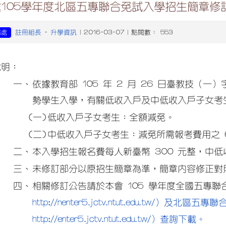
送105學年度北區五專聯合免試入學招生簡章修
註冊組長
升學資訊
務處
-
| 2016-03-07 | 點閱數： 553
說明：
一、
依據教育部 105 年 2 月 26 日臺教技（一）
勢學生入學，有關低收入戶及中低收入戶子女考
(一)
低收入戶子女考生：全額減免。
(二)
中低收入戶子女考生：減免所需報考費用之 
二、
本入學招生報名費每人新臺幣 300 元整，中低
三、
未修訂部分以原招生簡章為準，簡章內容修正對
四、
相關修訂公告請於本會 105 學年度全國五專
http://nenter5.jctv.ntut.edu.tw/）
http://enter5.jctv.ntut.edu.tw/）查詢下載。