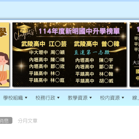
學校組織
校務行政
教學資源
校內資源
線
消息
分月文章