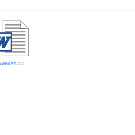
 五專勘誤表.doc