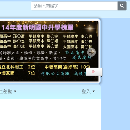
sea
上差勤
登入
:::