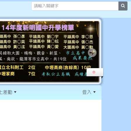
sea
上差勤
登入
:::