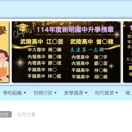
學校組織
校務行政
教學資源
校內資源
線
消息
分月文章