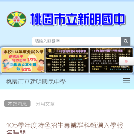
sea
T
桃園市立新明國民中學
:::
本站消息
分月文章
105學年度特色招生專業群科甄選入學報
名時間