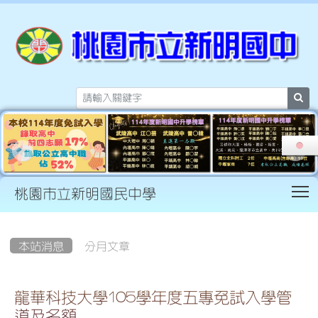
sea
T
桃園市立新明國民中學
:::
本站消息
分月文章
龍華科技大學105學年度五專免試入學管
道及名額