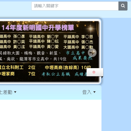
sea
上差勤
登入
:::