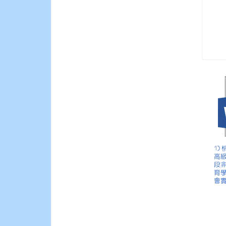
1)
高
段
育
會實