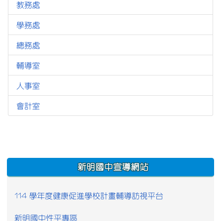
教務處
13324
學務處
11224
總務處
7224
輔導室
9785
人事室
4852
會計室
3215
:::
新明國中宣導網站
114 學年度健康促進學校計畫輔導訪視平台
新明國中性平專區