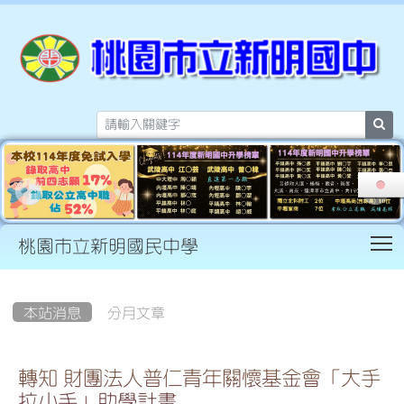
sea
T
桃園市立新明國民中學
:::
本站消息
分月文章
轉知 財團法人普仁青年關懷基金會「大手
拉小手」助學計畫