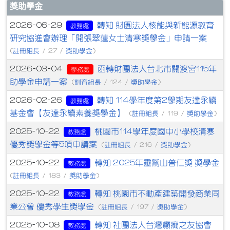
文章列表
獎助學金
轉知 財團法人核能與新能源教育
2026-06-29
教務處
研究協進會辦理「開張翠蓮女士清寒獎學金」申請一案
註冊組長
獎助學金
(
/ 27 /
)
函轉財團法人台北市關渡宮115年
2026-03-04
學務處
助學金申請一案
訓育組長
獎助學金
(
/ 124 /
)
轉知 114學年度第2學期友達永續
2026-02-26
教務處
基金會【友達永續素養獎學金】
註冊組長
獎助學金
(
/ 119 /
)
桃園市114學年度國中小學校清寒
2025-10-22
教務處
優秀獎學金等5項申請案
註冊組長
獎助學金
(
/ 216 /
)
轉知 2025年靈鷲山普仁獎 獎學金
2025-10-22
教務處
註冊組長
獎助學金
(
/ 183 /
)
轉知 桃園市不動產建築開發商業同
2025-10-22
教務處
業公會 優秀學生獎學金
註冊組長
獎助學金
(
/ 197 /
)
轉知 社團法人台灣癲癇之友協會
2025-10-08
教務處