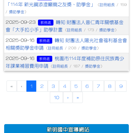
「114年 新光鋼添澄癲癇之友獎、助學金」
註冊組長
(
/ 159
獎助學金
/
)
轉知 財團法人普仁青年關懷基金
2025-09-23
教務處
會「大手拉小手」助學計畫
註冊組長
獎助學金
(
/ 173 /
)
轉知 財團法人陽光社會福利基金會
2025-09-16
教務處
相關獎助學金申請
註冊組長
獎助學金
(
/ 208 /
)
桃園市114年度補助原住民族青少
2025-09-16
教務處
年課業補習費用申請
註冊組長
獎助學金
(
/ 187 /
)
(current)
«
‹
1
2
3
4
5
6
7
8
9
10
›
»
:::
新明國中宣導網站