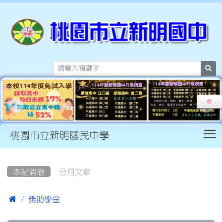
sea
T
桃園市立新明國民中學
:::
本站消息
分月文章

獎助學金