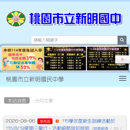
sea
T
桃園市立新明國民中學
:::
本站消息
分月文章
文章列表
115學年度新生訓練活動於
2026-08-06
學務處
115/8/19星期三舉行，活動細節詳如說明
訓育組長
(
/ 33 /