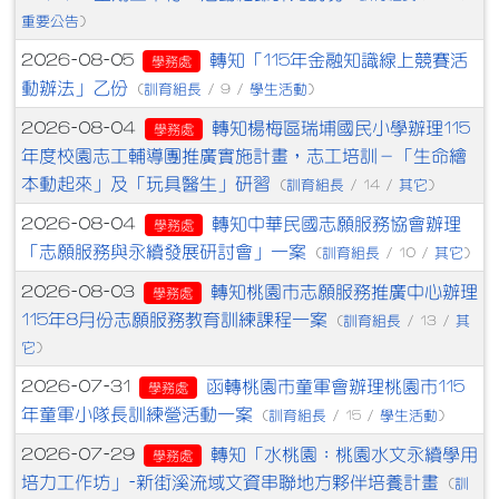
重要公告
)
轉知「115年金融知識線上競賽活
2026-08-05
學務處
動辦法」乙份
訓育組長
學生活動
(
/ 9 /
)
轉知楊梅區瑞埔國民小學辦理115
2026-08-04
學務處
年度校園志工輔導團推廣實施計畫，志工培訓－「生命繪
本動起來」及「玩具醫生」研習
訓育組長
其它
(
/ 14 /
)
轉知中華民國志願服務協會辦理
2026-08-04
學務處
「志願服務與永續發展研討會」一案
訓育組長
其它
(
/ 10 /
)
轉知桃園市志願服務推廣中心辦理
2026-08-03
學務處
115年8月份志願服務教育訓練課程一案
訓育組長
其
(
/ 13 /
它
)
函轉桃園市童軍會辦理桃園市115
2026-07-31
學務處
年童軍小隊長訓練營活動一案
訓育組長
學生活動
(
/ 15 /
)
轉知「水桃園：桃園水文永續學用
2026-07-29
學務處
培力工作坊」-新街溪流域文資串聯地方夥伴培養計畫
訓
(