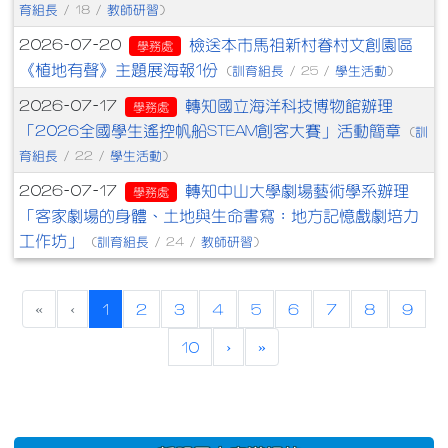
育組長
教師研習
/ 18 /
)
檢送本市馬祖新村眷村文創園區
2026-07-20
學務處
《植地有聲》主題展海報1份
訓育組長
學生活動
(
/ 25 /
)
轉知國立海洋科技博物館辦理
2026-07-17
學務處
「2026全國學生遙控帆船STEAM創客大賽」活動簡章
訓
(
育組長
學生活動
/ 22 /
)
轉知中山大學劇場藝術學系辦理
2026-07-17
學務處
「客家劇場的身體、土地與生命書寫：地方記憶戲劇培力
工作坊」
訓育組長
教師研習
(
/ 24 /
)
(current)
«
‹
1
2
3
4
5
6
7
8
9
10
›
»
:::