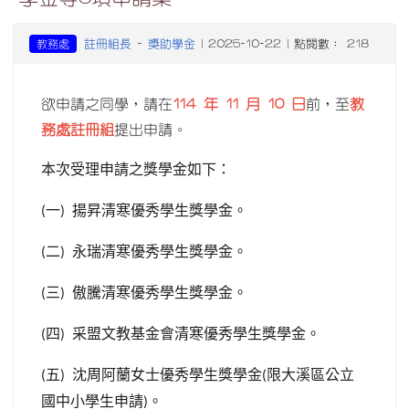
註冊組長
獎助學金
教務處
-
| 2025-10-22 | 點閱數： 218
欲申請之同學，請在
114 年 11 月 10 日
前，至
教
務處註冊組
提出申請。
本次受理申請之獎學金如下：
一
揚昇清寒優秀學生獎學金。
(
)
二
永瑞清寒優秀學生獎學金。
(
)
三
傲騰清寒優秀學生獎學金。
(
)
四
采盟文教基金會清寒優秀學生獎學金。
(
)
五
沈周阿蘭女士優秀學生獎學金
限大溪區公立
(
)
(
國中小學生申請
。
)