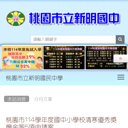
sea
T
桃園市立新明國民中學
:::
本站消息
分月文章
桃園市114學年度國中小學校清寒優秀獎
學金等5項申請案