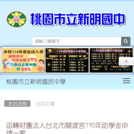
sea
T
桃園市立新明國民中學
:::
本站消息
分月文章
函轉財團法人台北市關渡宮115年助學金申
請一案