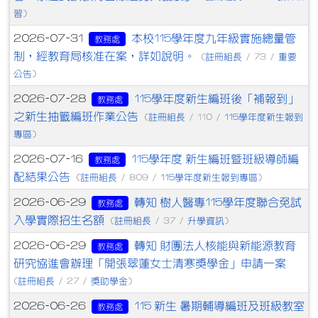
習
)
本校115學年度九年級實施總量管
2026-07-31
教務處
制，經教育局核准在案，詳如說明。
註冊組長
重要
(
/ 73 /
公告
)
115學年度新生編班後「補報到」
2026-07-28
教務處
之新生抽籤編班作業公告
註冊組長
115學年度新生報到
(
/ 110 /
專區
)
115學年度 新生編班暨班級導師編
2026-07-16
教務處
配結果公告
註冊組長
115學年度新生報到專區
(
/ 809 /
)
轉知 樹人醫專115學年度聯合免試
2026-06-29
教務處
入學實際招生名額
註冊組長
升學資訊
(
/ 37 /
)
轉知 財團法人核能與新能源教育
2026-06-29
教務處
研究協進會辦理「開張翠蓮女士清寒獎學金」申請一案
註冊組長
獎助學金
(
/ 27 /
)
115 新生 暑期輔導編班及班級教室
2026-06-26
教務處