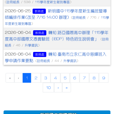
註冊組長
115學年度新生報到專區
(
/ 538 /
)
新明國中115學年度新生編班暨導
2026-06-25
教務處
師編排作業(改至 7/16 14:00 辦理)
註冊組長
115學
(
/ 776 /
年度新生報到專區
)
轉知 路亞國際高中辦理「115學年
2026-06-04
教務處
度高中部國際文憑實驗班（IBDP）特色招生說明會」
註冊
(
組長
升學資訊
/ 46 /
)
轉知 臺南市立永仁高中慈輝班入
2026-06-04
教務處
學申請作業要點
註冊組長
升學資訊
(
/ 44 /
)
(current)
«
‹
1
2
3
4
5
6
7
8
9
10
›
»
:::