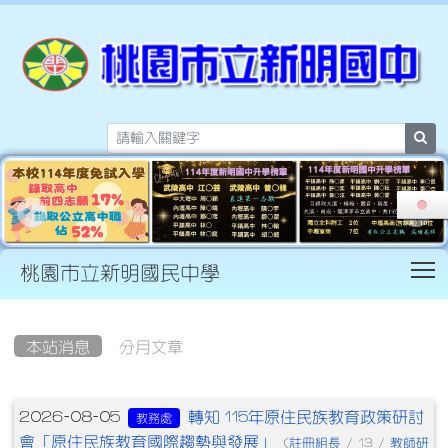
sea
T
桃園市立新明國民中學
:::
本站消息
分月文章
文章列表
轉知 115年原住民族教育政策研討
2026-08-05
教務處
會「原住民族教育國際趨勢與發展」
註冊組長
教師研
(
/ 13 /