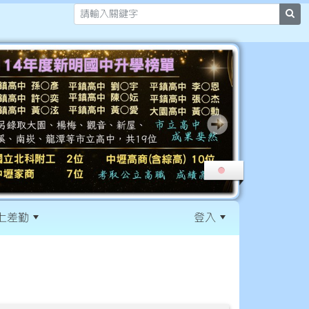
sea
上差勤
登入
:::