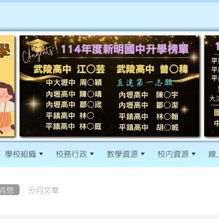
學校組織
校務行政
教學資源
校內資源
線
消息
分月文章