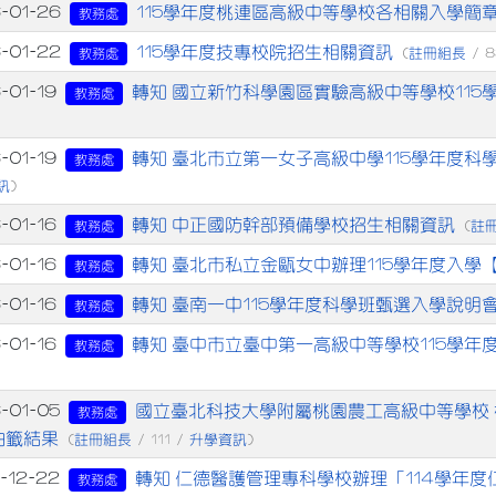
章列表
115學年度桃連區高級中等學校各相關入學簡
-01-26
教務處
115學年度技專校院招生相關資訊
-01-22
註冊組長
教務處
(
/ 8
轉知 國立新竹科學園區實驗高級中等學校115
-01-19
教務處
轉知 臺北市立第一女子高級中學115學年度
-01-19
教務處
訊
)
轉知 中正國防幹部預備學校招生相關資訊
-01-16
註
教務處
(
轉知 臺北市私立金甌女中辦理115學年度入學
-01-16
教務處
轉知 臺南一中115學年度科學班甄選入學說明
-01-16
教務處
轉知 臺中市立臺中第一高級中等學校115學年
-01-16
教務處
國立臺北科技大學附屬桃園農工高級中等學校 
-01-05
教務處
抽籤結果
註冊組長
升學資訊
(
/ 111 /
)
轉知 仁德醫護管理專科學校辦理「114學年
-12-22
教務處