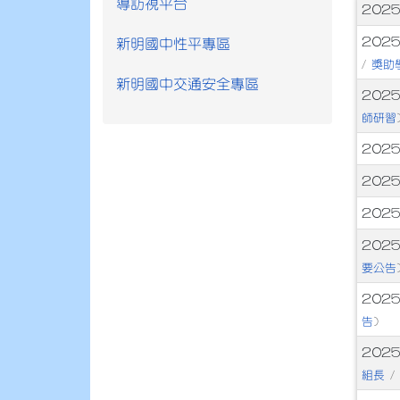
導訪視平台
文
2025
2025
新明國中性平專區
獎助
/
新明國中交通安全專區
2025
師研習
202
2025
202
202
要公告
2025
告
)
2025
組長
/ 