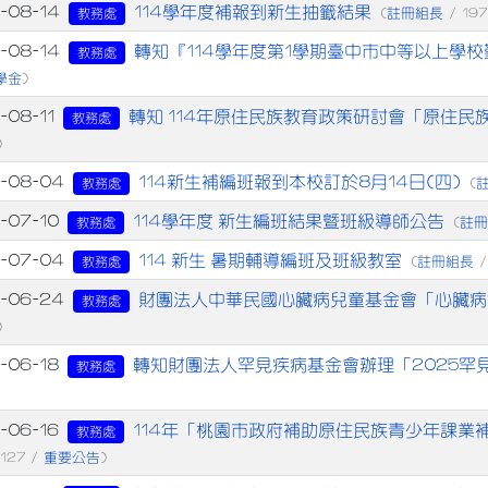
章列表
114學年度補報到新生抽籤結果
-08-14
註冊組長
教務處
(
/ 197
轉知『114學年度第1學期臺中市中等以上學
-08-14
教務處
學金
)
轉知 114年原住民族教育政策研討會「原住
-08-11
教務處
)
114新生補編班報到本校訂於8月14日(四)
5-08-04
教務處
(
114學年度 新生編班結果暨班級導師公告
-07-10
註冊
教務處
(
114 新生 暑期輔導編班及班級教室
5-07-04
註冊組長
教務處
(
/
財團法人中華民國心臟病兒童基金會「心臟病
5-06-24
教務處
)
轉知財團法人罕見疾病基金會辦理「2025罕
-06-18
教務處
114年「桃園市政府補助原住民族青少年課業
-06-16
教務處
重要公告
127 /
)