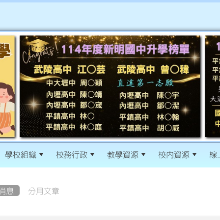
學校組織
校務行政
教學資源
校內資源
線
消息
分月文章