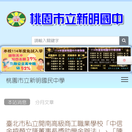
sea
T
桃園市立新明國民中學
:::
本站消息
分月文章
臺北市私立開南高級商工職業學校「中信
金控顏文隆董事長獎助學金辦法」、「陳