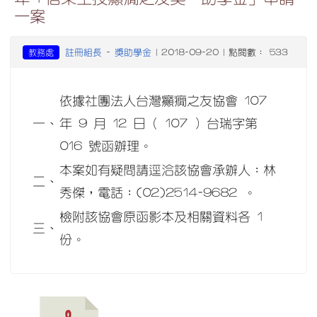
一案
註冊組長
獎助學金
教務處
-
| 2018-09-20 | 點閱數： 533
依據社團法人台灣癲癇之友協會 107
一、
年 9 月 12 日（ 107 ）台瑞字第
016 號函辦理。
本案如有疑問請逕洽該協會承辦人：林
二、
秀傑，電話：(02)2514-9682 。
檢附該協會原函影本及相關資料各 1
三、
份。