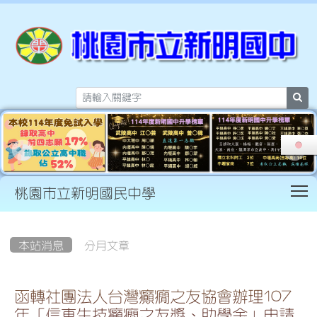
sea
T
桃園市立新明國民中學
:::
本站消息
分月文章
函轉社團法人台灣癲癇之友協會辦理107
年「信東生技癲癇之友獎、助學金」申請