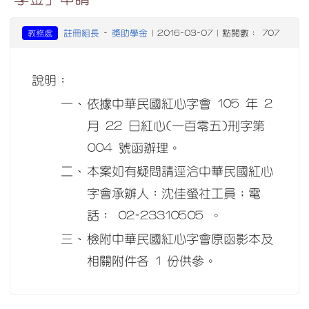
註冊組長
獎助學金
教務處
-
| 2016-03-07 | 點閱數： 707
說明：
一、
依據中華民國紅心字會 105 年 2
月 22 日紅心(一百零五)刑字第
004 號函辦理。
二、
本案如有疑問請逕洽中華民國紅心
字會承辦人：沈佳螢社工員；電
話： 02-23310505 。
三、
檢附中華民國紅心字會原函影本及
相關附件各 1 份供參。