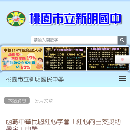
sea
T
桃園市立新明國民中學
:::
本站消息
分月文章
函轉中華民國紅心字會「紅心向日葵獎助
學金」申請