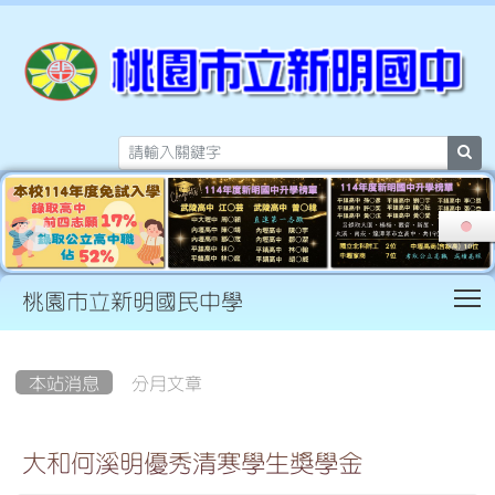
sea
T
桃園市立新明國民中學
:::
本站消息
分月文章
大和何溪明優秀清寒學生獎學金