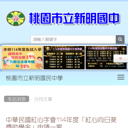
sea
T
桃園市立新明國民中學
:::
本站消息
分月文章
中華民國紅心字會114年度「紅心向日葵
獎助學金」申請一案