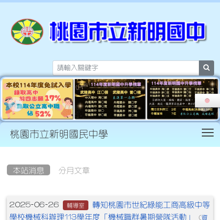
sea
T
桃園市立新明國民中學
:::
本站消息
分月文章
文章列表
轉知桃園市世紀綠能工商高級中等
2025-06-26
輔導室
學校機械科辦理113學年度「機械職群暑期營隊活動」
資
(