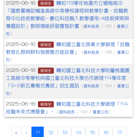
轉知113學年桃園市立楊梅高中
2025-06-16
輔導室
「國教署補助精進高級中等學校課程與教學計畫－技職教
育中心技術教學組－數位科技融入教學運用-AI技術探索與
專題設計」教師增能研習實施計畫
資料組長
重要公
(
/ 105 /
告
)
轉知國立臺北商業大學辦理「技職
2025-06-16
輔導室
教育扎根與群科發展整合座談會」
資料組長
重要公
(
/ 108 /
告
)
轉知國立臺北科技大學附屬桃園農
2025-06-16
輔導室
工高級中等學校與國立臺北科技大學合作辦理114學年度
「3+2新五專模式專班」招生資訊
資料組長
重要公
(
/ 104 /
告
)
轉知國立臺北科技大學辦理「114
2025-06-16
輔導室
技職未來式博覽會」。
資料組長
重要公告
(
/ 103 /
)
(current)
«
‹
11
12
13
14
15
16
17