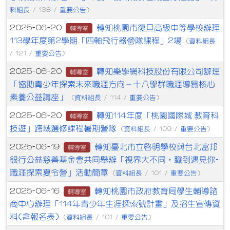
料組長
重要公告
/ 138 /
)
轉知桃園市復旦高級中等學校辦理
2025-06-20
輔導室
113學年度第2學期「四軸飛行器營隊課程」2場
資料組長
(
重要公告
/ 121 /
)
轉知樂學網科技股份有限公司辦理
2025-06-20
輔導室
「協助青少年探索未來職涯方向－十八學群職涯導覽核心
素養公益講座」
資料組長
重要公告
(
/ 114 /
)
轉知114年度「桃園國際城 教育科
2025-06-20
輔導室
技遊」跨域選修課程暑期營隊
資料組長
重要公告
(
/ 109 /
)
轉知臺北市立啟明學校與台北富邦
2025-06-19
輔導室
銀行公益慈善基金會共同舉辦「視界大不同，職到遇見你-
職涯探索夏令營」活動簡章
資料組長
重要公告
(
/ 101 /
)
轉知桃園市政府教育局學生輔導諮
2025-06-16
輔導室
商中心辦理「114年青少年生涯探索號計畫」及招生宣傳資
料(含報名表)
資料組長
重要公告
(
/ 101 /
)