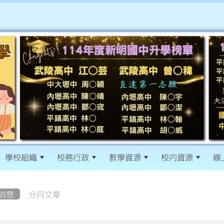
學校組織
校務行政
教學資源
校內資源
線
消息
分月文章