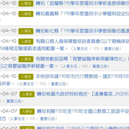
章列表
轉知「宜蘭縣115學年度國民中學新進教師聯
6-04-10
人事室
轉知嘉義縣「115學年度國民中小學暨附設幼
6-04-10
人事室
)
轉知彰化縣「115學年度國民中學教師聯合甄
6-04-10
人事室
有關公務人員保障暨培訓委員會(以下簡稱保訓
6-04-10
人事室
第19條規定職場霸凌適用範圍一案。
人事主任
重要公告
(
/ 179 /
)
有關勞動部函釋「育嬰留職停薪照顧彈性化」
6-04-10
人事室
0日之育嬰留職停薪疑義一案。
人事主任
重要公告
(
/ 88 /
)
本校欲申請115年市內介聘教師，請於115年
6-04-10
人事室
料供參。
人事主任
重要公告
(
/ 122 /
)
轉知桃園市政府特約商店-【遠傳電信_202
6-04-07
人事室
重要公告
2 /
)
轉知有關112年至115年全國公教員工旅遊
6-04-07
人事室
組合
人事主任
重要公告
(
/ 66 /
)
轉知新竹市於「115年公立國民中小學暨幼
6-04-07