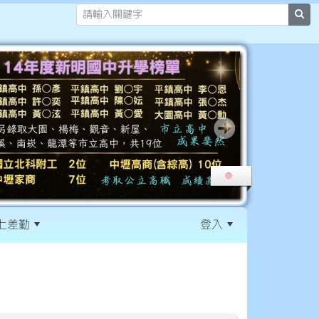
sea
上差勤
登入
:::