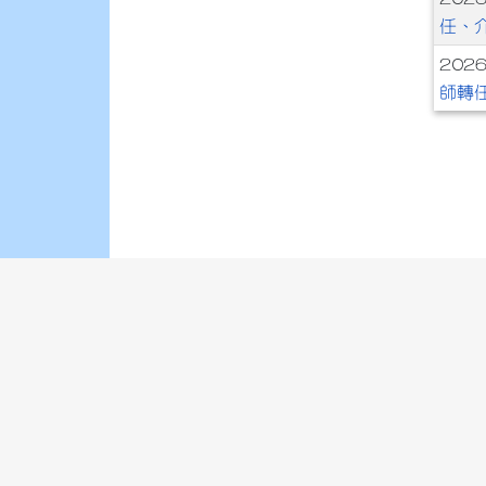
任、
202
師轉