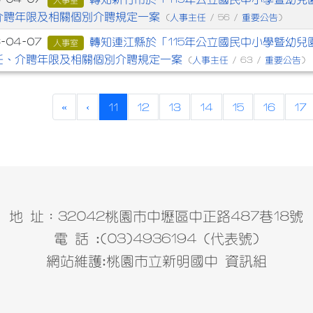
人事室
介聘年限及相關個別介聘規定一案
人事主任
重要公告
(
/ 56 /
)
轉知連江縣於「115年公立國民中小學暨幼
6-04-07
人事室
任、介聘年限及相關個別介聘規定一案
人事主任
重要公告
(
/ 63 /
)
(current)
«
‹
11
12
13
14
15
16
17
地 址：32042桃園市中壢區中正路487巷18號
電 話 :(03)4936194 (代表號)
網站維護:桃園市立新明國中 資訊組