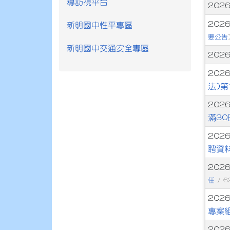
導訪視平台
文
202
202
新明國中性平專區
要公告
新明國中交通安全專區
202
202
法)
202
滿3
202
聘資
202
任
/ 6
202
專案
202