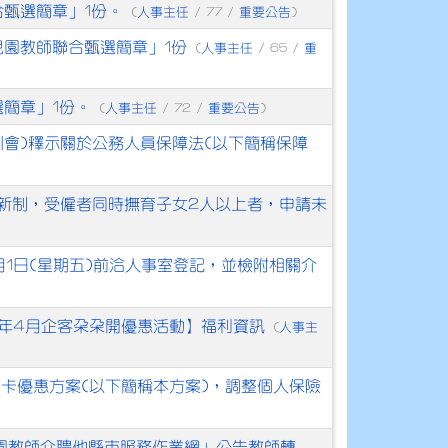
合甄選簡章」1份。
人事主任
重要公告
(
/ 77 /
)
兒園教師聯合甄選簡章」1份
人事主任
重
(
/ 65 /
選簡章」1份。
人事主任
重要公告
(
/ 72 /
)
會)釋示關於公務人員保障法(以下簡稱保障
新制，受僱者同時撫育子女2人以上者，申請未
5月1日(星期五)前洽人事室登記，並檢附相關介
6年4月企客朵朵開優惠活動】福利資訊
人事主
(
平安卡優惠方案(以下簡稱本方案)，調整個人保險
兒園教師介聘他縣市服務作業網」公告教師轉