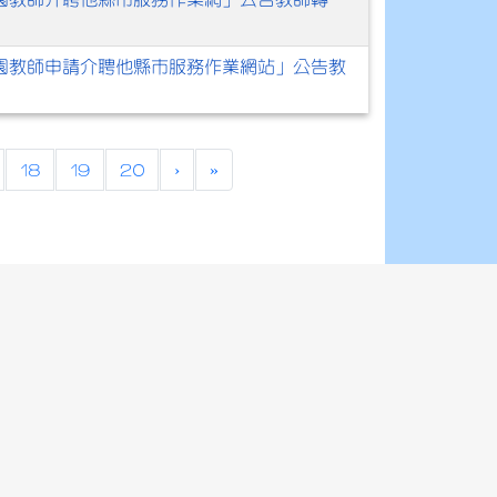
兒園教師申請介聘他縣市服務作業網站」公告教
18
19
20
›
»