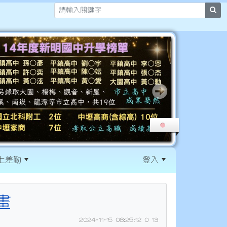
sea
上差勤
登入
:::
畫
2024-11-15 08:25:12
0
13