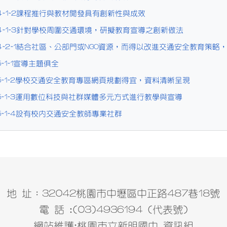
4-1-2課程推行與教材開發具有創新性與成效
4-1-3針對學校周圍交通環境，研擬教育宣導之創新做法
4-2-1結合社區、公部門或NGO資源，而得以改進交通安全教育策略
5-1-1宣導主題俱全
5-1-2學校交通安全教育專區網頁規劃得宜，資料清晰呈現
5-1-3運用數位科技與社群媒體多元方式進行教學與宣導
5-1-4設有校內交通安全教師專業社群
地 址：32042桃園市中壢區中正路487巷18號
電 話 :(03)4936194 (代表號)
網站維護:桃園市立新明國中 資訊組