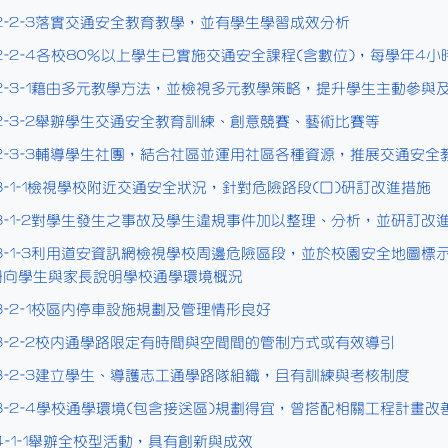
2-2-3落實交通安全教育教學，並有學生學習成效分析
2-2-4各校80％以上學生已實施交通安全課程(含數位)，每學年4小
2-3-1藉由多元教學方法，並檢視多元教學策略，提升學生主動參與
2-3-2舉辦學生交通安全教育訓練、創意競賽、藝術比賽等
2-3-3輔導學生社團，結合社區並運用社區各種資源，推展交通安全
3-1-1檢視學校附近交通安全狀況，針對危險路段(口)研訂改進措施
3-1-2對學生發生之事故及學生違規事件加以整理、分析，並研訂改
3-1-3利用道安資訊網檢視學校周邊危險區段，並於校園安全地圖
冊向學生與家長說明學校通學環境概況
3-2-1校區內停車設施規劃及管理情形良好
3-2-2校內通學路限定有時間與空間間的管制方式或有效導引
3-2-3建立學生、導護志工通學路隊組織，且有訓練與考核制度
3-2-4學校通學環境(包含接送區)規劃得宜，曾搭配相關工程計畫改
4-1-1舉辦全校型活動，具有創新與成效