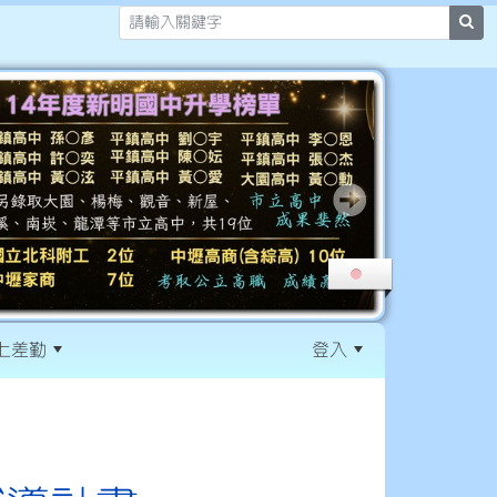
sea
上差勤
登入
:::