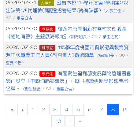
公告本校115學年度第1學期第2次
2026-07-21
人事室
出缺第1次代理教師甄選招考結果(尚有缺額)
人事主任
(
/
重要公告
62 /
)
檢送本市馬祖新村眷村文創園區
2026-07-20
學務處
《植地有聲》主題展海報1份
訓育組長
學生活動
(
/ 25 /
)
115學年度桃園市資賦優異教育資
2026-07-20
輔導室
源中心專業工作人員(副召集人)遴選簡章
特教組長
(
/ 30 /
重要公告
)
有關衛生福利部食品藥物管理署官
2026-07-20
學務處
網已設立「中聯油脂案專區」，每日持續更新受影響產品
名單。
衛生組長
重要公告
(
/ 87 /
)
(current)
«
‹
1
2
3
4
5
6
7
8
9
10
›
»