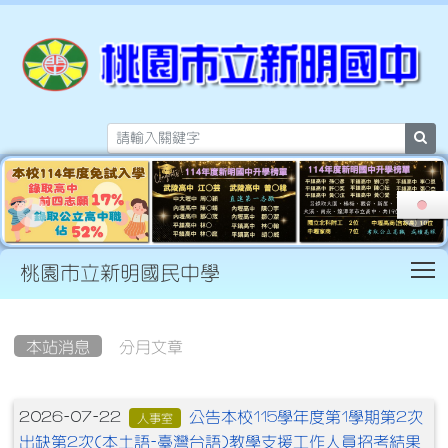
sea
T
桃園市立新明國民中學
:::
本站消息
分月文章
文章列表
公告本校115學年度第1學期第2次
2026-07-22
人事室
出缺第2次(本土語-臺灣台語)教學支援工作人員招考結果