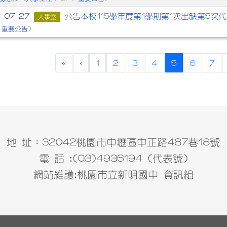
公告本校115學年度第1學期第1次出缺第5次
6-07-27
人事室
重要公告
/
)
(current)
«
‹
1
2
3
4
5
6
7
地 址：32042桃園市中壢區中正路487巷18號
電 話 :(03)4936194 (代表號)
網站維護:桃園市立新明國中 資訊組