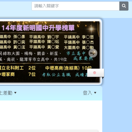
sea
上差勤
登入
:::