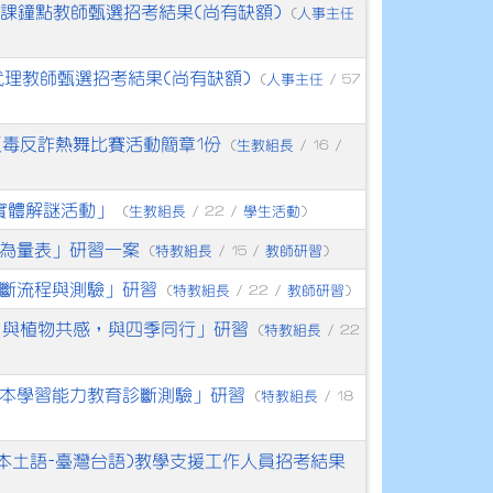
代課鐘點教師甄選招考結果(尚有缺額)
人事主任
(
代理教師甄選招考結果(尚有缺額)
人事主任
(
/ 57
反毒反詐熱舞比賽活動簡章1份
生教組長
(
/ 16 /
實體解謎活動」
生教組長
學生活動
(
/ 22 /
)
為量表」研習一案
特教組長
教師研習
(
/ 15 /
)
斷流程與測驗」研習
特教組長
教師研習
(
/ 22 /
)
－與植物共感，與四季同行」研習
特教組長
(
/ 22
本學習能力教育診斷測驗」研習
特教組長
(
/ 18
(本土語-臺灣台語)教學支援工作人員招考結果