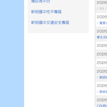
導訪視平台
文
202
/ 28 
新明國中性平專區
202
新明國中交通安全專區
重要
/
202
學生活
202
202
202
202
教師
/
202
教師
/
202
(尚有