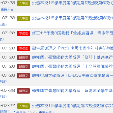
章列表
公告本校115學年度第1學期第1次出缺第6次
6-07-28
人事室
重要公告
/
)
公告本校115學年度第1學期第2次出缺第6次
6-07-28
人事室
公告
)
修正115年第3屆暑假「全能尬舞場」青少年
6-07-28
學務處
動
)
衛生局辦理之「115年桃園市青少年菸害防制
6-07-28
學務處
轉知國立臺灣師範大學辦理「修訂中華適應行
6-07-28
輔導室
轉知國立臺灣師範大學辦理「中文閱讀障礙診
6-07-28
輔導室
轉知中原大學辦理「ERB08主題式個案輔導
6-07-28
輔導室
研習
)
轉知國立臺灣師範大學辦理「智能障礙學生基
6-07-28
輔導室
研習
)
公告本校115學年度第1學期第2次出缺第5次
6-07-27
人事室
餘額)
人事主任
重要公告
(
/ 27 /
)