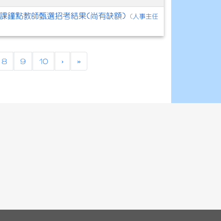
代課鐘點教師甄選招考結果(尚有缺額)
人事主任
(
8
9
10
›
»