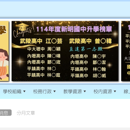
學校組織
校務行政
教學資源
校內資源
線
消息
分月文章