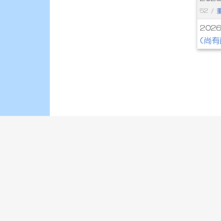
52 /
202
(尚有