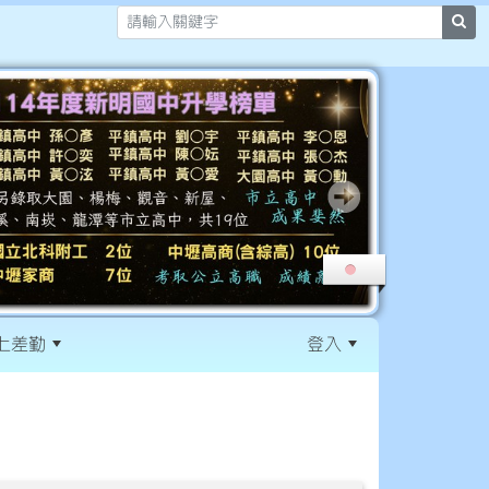
sea
上差勤
登入
:::