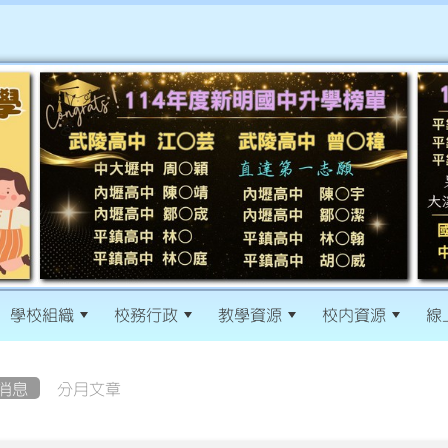
學校組織
校務行政
教學資源
校內資源
線
消息
分月文章