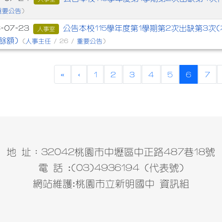
重要公告
)
公告本校115學年度第1學期第2次出缺第3次
6-07-23
人事室
餘額)
人事主任
重要公告
(
/ 26 /
)
(current
«
‹
1
2
3
4
5
6
7
地 址：32042桃園市中壢區中正路487巷18號
電 話 :(03)4936194 (代表號)
網站維護:桃園市立新明國中 資訊組