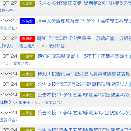
章列表
公告本校115學年度第1學期第2次出缺第5次
6-07-27
人事室
重要公告
)
清華大學辦理教育部115學年「高中學生科學
6-07-27
教務處
學生活動
/
)
轉知「115年度『全民健保 永續經營』分
6-07-27
學務處
工作坊」
衛生組長
教師研習
(
/ 14 /
)
轉知內政部警政署「115年下半年幸福波麗
6-07-24
人事室
重要公告
/ 16 /
)
轉知「桃園市第11屆公教人員桌球錦標賽實
6-07-24
人事室
公告本校115年7月29日幹事職缺甄選應試
6-07-24
人事室
公告本校115學年度第1學期第2次出缺第4次
6-07-24
人事室
餘額)
人事主任
重要公告
(
/ 25 /
)
公告本校115學年度第1學期第1次出缺第4次
6-07-24
人事室
重要公告
/
)
公告本校115學年度第1學期第2次出缺第4次
6-07-24
人事室