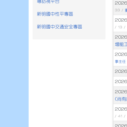
導訪視平台
文
202
33 /
新明國中性平專區
202
新明國中交通安全專區
/ 13 
202
增能
202
事主任
202
202
202
(尚有
202
/ 41 
202