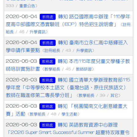
重要公告
333 /
)
轉知 路亞國際高中辦理「115學年
2026-06-04
教務處
度高中部國際文憑實驗班（IBDP）特色招生說明會」
註冊
(
組長
升學資訊
/ 46 /
)
轉知 臺南市立永仁高中慈輝班入
2026-06-04
教務處
學申請作業要點
註冊組長
升學資訊
(
/ 43 /
)
轉知 本市115年度兒童文學種子教
2026-06-03
教務處
師培訓實施計畫
教學組長
教師研習
(
/ 45 /
)
轉知 國立清華大學辦理教育部115
2026-06-03
教務處
學年度「中等學校本土語文（臺灣台語、原住民族語文）
教師在職進修第二專長學分班」
教學組長
其它
(
/ 39 /
)
轉知 「桃園閩南文化創意繪畫大
2026-06-03
教務處
賽」活動
教學組長
學生活動
(
/ 48 /
)
轉知 英語教育資源中心辦理
2026-06-03
教務處
「2026 Super Smart Successful Summer 超夏特攻隊夏令