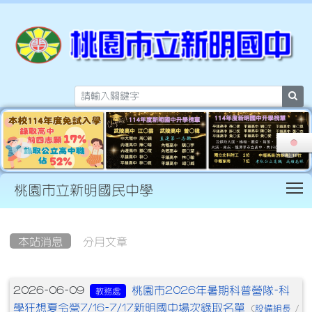
sea
T
桃園市立新明國民中學
:::
本站消息
分月文章
文章列表
桃園市2026年暑期科普營隊-科
2026-06-09
教務處
學狂想夏令營7/16-7/17新明國中場次錄取名單
設備組長
(
/