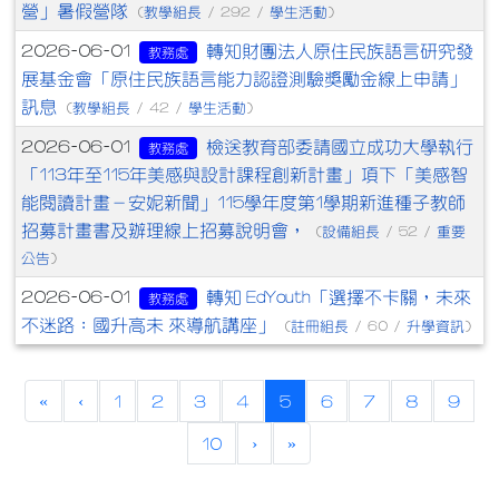
營」暑假營隊
教學組長
學生活動
(
/ 292 /
)
轉知財團法人原住民族語言研究發
2026-06-01
教務處
展基金會「原住民族語言能力認證測驗獎勵金線上申請」
訊息
教學組長
學生活動
(
/ 42 /
)
檢送教育部委請國立成功大學執行
2026-06-01
教務處
「113年至115年美感與設計課程創新計畫」項下「美感智
能閱讀計畫－安妮新聞」115學年度第1學期新進種子教師
招募計畫書及辦理線上招募說明會，
設備組長
重要
(
/ 52 /
公告
)
轉知 EdYouth「選擇不卡關，未來
2026-06-01
教務處
不迷路：國升高未 來導航講座」
註冊組長
升學資訊
(
/ 60 /
)
(current)
«
‹
1
2
3
4
5
6
7
8
9
10
›
»