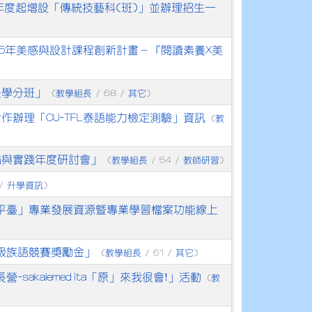
年度起增設「傳統技藝科(班)」並辦理招生一
15年美感與設計課程創新計畫－『閱讀素養X美
長學分班」
教學組長
其它
(
/ 68 /
)
作辦理「CU-TFL泰語能力檢定測驗」資訊
教
(
論與實踐年度研討會」
教學組長
教師研習
(
/ 54 /
)
升學資訊
 /
)
持平臺」專業發展資源暨專業學習檔案功能線上
國級族語競賽獎勵金」
教學組長
其它
(
/ 61 /
)
sakalemed ita「原」來我很會!」活動
教
(