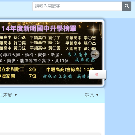
sea
上差勤
登入
:::