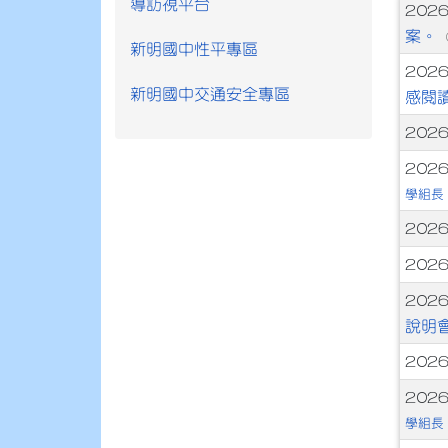
導訪視平台
文
2026
案。
新明國中性平專區
2026
新明國中交通安全專區
感閱
202
202
學組長
202
202
202
說明
202
202
學組長