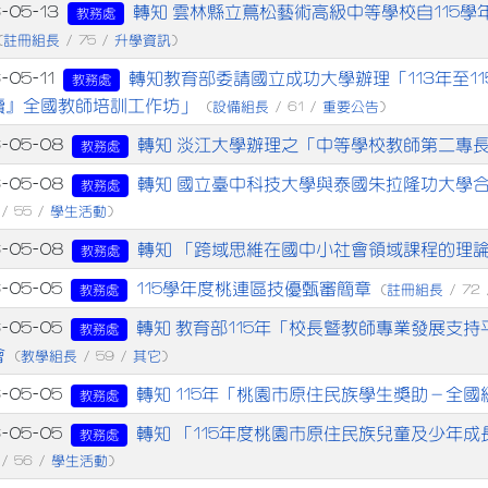
章列表
轉知 雲林縣立蔦松藝術高級中等學校自115學
-05-13
教務處
註冊組長
升學資訊
(
/ 75 /
)
轉知教育部委請國立成功大學辦理「113年至1
-05-11
教務處
讀』全國教師培訓工作坊」
設備組長
重要公告
(
/ 61 /
)
轉知 淡江大學辦理之「中等學校教師第二專
6-05-08
教務處
轉知 國立臺中科技大學與泰國朱拉隆功大學合
6-05-08
教務處
學生活動
/ 55 /
)
轉知 「跨域思維在國中小社會領域課程的理
6-05-08
教務處
115學年度桃連區技優甄審簡章
6-05-05
註冊組長
教務處
(
/ 72
轉知 教育部115年「校長暨教師專業發展支
6-05-05
教務處
會
教學組長
其它
(
/ 59 /
)
轉知 115年「桃園市原住民族學生獎助－全
6-05-05
教務處
轉知 「115年度桃園市原住民族兒童及少年成長營-
6-05-05
教務處
學生活動
/ 56 /
)