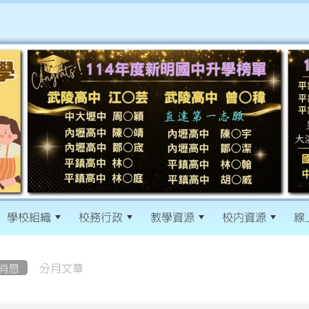
學校組織
校務行政
教學資源
校內資源
線
消息
分月文章