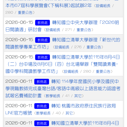
本市67屆科學展覽會(下稱科展)起試辦2年
設備組長
(
/
重要公告
280 /
)
轉知國立中央大學辦理「2026明
2026-06-15
教務處
日閱讀週」研討會
設備組長
重要公告
(
/ 271 /
)
轉知國立清華大學辦理「新世代的
2026-06-15
教務處
閱讀教學專業工作坊」
設備組長
重要公告
(
/ 276 /
)
轉知國立清華大學於115年8月4日
2026-06-15
教務處
（二）台中場及8月6日（四）台北場舉辦「雙閱讀素養-
國中學科閱讀教學工作坊」
設備組長
重要公告
(
/ 280 /
)
轉知 114學年度國民小學及國民中
2026-06-11
教務處
學現職教師完成臺灣台語/客語中高級以上語言能力認證考
試報名費補助計畫
教學組長
其它
(
/ 41 /
)
轉知 桃園市政府原住民族行政局
2026-06-11
教務處
LINE官方帳號
教學組長
其它
(
/ 40 /
)
轉知國立清華大學於115年8月4日
2026-06-11
教務處