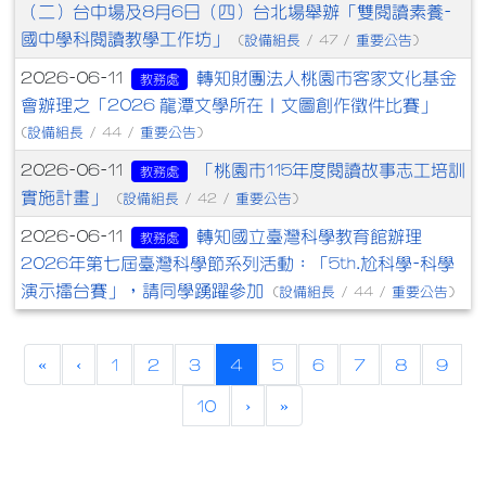
（二）台中場及8月6日（四）台北場舉辦「雙閱讀素養-
國中學科閱讀教學工作坊」
設備組長
重要公告
(
/ 47 /
)
轉知財團法人桃園市客家文化基金
2026-06-11
教務處
會辦理之「2026 龍潭文學所在｜文圖創作徵件比賽」
設備組長
重要公告
(
/ 44 /
)
「桃園市115年度閱讀故事志工培訓
2026-06-11
教務處
實施計畫」
設備組長
重要公告
(
/ 42 /
)
轉知國立臺灣科學教育館辦理
2026-06-11
教務處
2026年第七屆臺灣科學節系列活動：「5th.尬科學-科學
演示擂台賽」，請同學踴躍參加
設備組長
重要公告
(
/ 44 /
)
(current)
«
‹
1
2
3
4
5
6
7
8
9
10
›
»