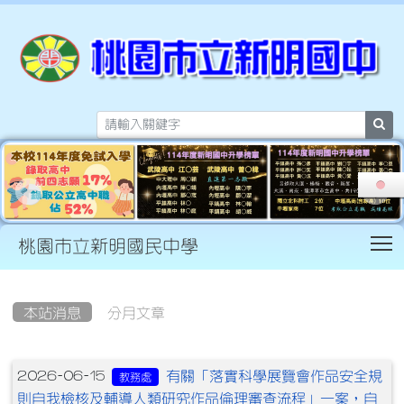
sea
T
桃園市立新明國民中學
:::
本站消息
分月文章
文章列表
有關「落實科學展覽會作品安全規
2026-06-15
教務處
則自我檢核及輔導人類研究作品倫理審查流程」一案，自