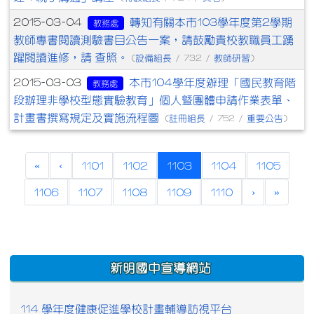
轉知有關本市103學年度第2學期
2015-03-04
教務處
教師專書閱讀測驗書目公告一案，請鼓勵貴校教職員工踴
躍閱讀進修，請 查照。
設備組長
教師研習
(
/ 732 /
)
本市104學年度辦理「國民教育階
2015-03-03
教務處
段辦理非學校型態實驗教育」個人暨團體申請作業表單、
計畫書撰寫規定及實施流程圖
註冊組長
重要公告
(
/ 752 /
)
(current)
«
‹
1101
1102
1103
1104
1105
1106
1107
1108
1109
1110
›
»
:::
新明國中宣導網站
114 學年度健康促進學校計畫輔導訪視平台