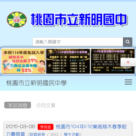
sea
T
桃園市立新明國民中學
:::
本站消息
分月文章
文章列表
桃園市104年K12樂高積木春季耐
2015-03-06
學務處
力賽簡章
訓育組長
學生活動
(
/ 893 /
)