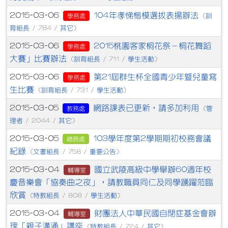
104年孝悌楷模選拔表揚辦法
2015-03-06
訓
學務處
(
育組長
其它
/ 784 /
)
2015桃園客家桐花祭－桐花舞蹈
2015-03-06
學務處
大賽」比賽辦法
訓育組長
學生活動
(
/ 711 /
)
第21屆群生杯全國青少年暨兒童寫
2015-03-06
學務處
生比賽
訓育組長
學生活動
(
/ 731 /
)
網路課表已更新，請多加利用
2015-03-05
管
教務處
(
理者
其它
/ 2044 /
)
103學年度第2學期期初校務會議
2015-03-05
總務處
紀錄
文書組長
重要公告
(
/ 758 /
)
國立武陵高級中學舉辦60週年校
2015-03-04
輔導室
慶音樂會「協奏曲之夜」，請教職員同仁及同學踴躍蒞臨
欣賞
特教組長
學生活動
(
/ 808 /
)
財團法人中華民國自閉症基金會辦
2015-03-04
輔導室
理「親子溝通」講座
特教組長
其它
(
/ 724 /
)