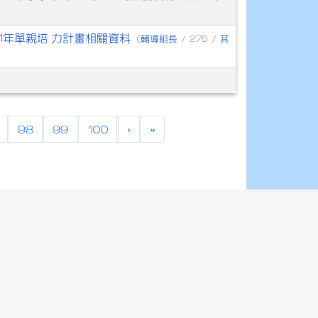
1年單親培 力計畫相關資料
輔導組長
其
(
/ 276 /
98
99
100
›
»