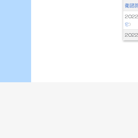
衛諮
202
它
)
202