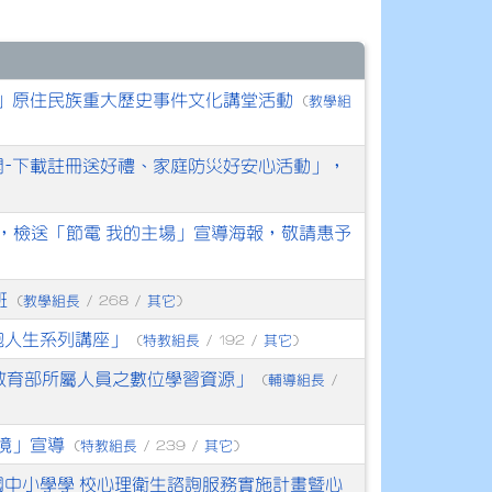
」原住民族重大歷史事件文化講堂活動
教學組
(
開-下載註冊送好禮、家庭防災好安心活動」，
，檢送「節電 我的主場」宣導海報，敬請惠予
班
教學組長
其它
(
/ 268 /
)
抱人生系列講座」
特教組長
其它
(
/ 192 /
)
教育部所屬人員之數位學習資源」
輔導組長
(
/
境」宣導
特教組長
其它
(
/ 239 /
)
國中小學學 校心理衛生諮詢服務實施計畫暨心