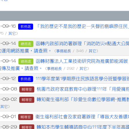
章列表
「我的歷史不是我的歷史—失聲的島嶼原住民
-09-16
教務處
其它
75 /
)
函轉內政部消防署辦理「消防防災e點通大公
2-09-14
總務處
助運用網路推廣，請查照。
事務組長
其它
(
/ 346 /
)
函轉財團法人工業技術研究院為推廣節能減碳
2-09-14
總務處
宣傳及推廣，請查照。
事務組長
其它
(
/ 292 /
)
111學年度第1學期原住民族語言學分班暨學習
-09-12
教務處
桃園市政府家庭教育中心辦理111年「用愛擁
2-09-08
輔導室
轉知衛生福利部「珍愛生命數位學習網-推薦
2-09-02
輔導室
其它
/
)
衛生福利部社會及家庭署辦理「導盲犬友善環
-09-01
輔導室
轉知本市學生輔導諮商中心111年度下半年高
2-08-29
輔導室