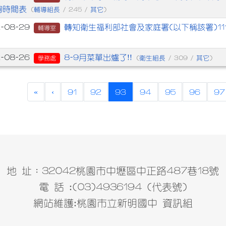
詢時間表
輔導組長
其它
(
/ 245 /
)
轉知衛生福利部社會及家庭署(以下稱該署)11
2-08-29
輔導室
8-9月菜單出爐了!!
2-08-26
衛生組長
其它
學務處
(
/ 309 /
)
(current)
«
‹
91
92
93
94
95
96
97
地 址：32042桃園市中壢區中正路487巷18號
電 話 :(03)4936194 (代表號)
網站維護:桃園市立新明國中 資訊組