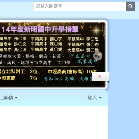
sea
上差勤
登入
:::