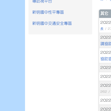
導訪視平台
新明國中性平專區
文
其它
2022
新明國中交通安全專區
長
/ 2
202
請協
202
協助
2022
202
202
262 
2022
202