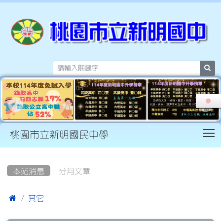
sea
T
桃園市立新明國民中學
:::
本站消息
分月文章

其它