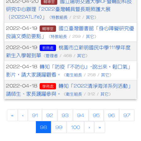
國立陽明交通大學ICF暨輔助科技
2022-04-20
輔導室
研究中心辦理「2022臺灣輔具暨長期照護大展
（2022ATLife)」
特教組長
其它
(
/ 212 /
)
國立臺灣圖書館「身心障礙研究優
2022-04-19
輔導室
良論文獎助要點」
特教組長
其它
(
/ 259 /
)
桃園市立新明國民中學111學年度
2022-04-19
教務處
新生入學報到單
管理者
其它
(
/ 468 /
)
轉知「防疫『不防心』-說出來，鬆口氣」
2022-04-18
影片，請大家踴躍觀看。
衛生組長
其它
(
/ 258 /
)
轉知「2022清淨海洋系列活動」
2022-04-18
學務處
請師生、家長踴躍參與。
衛生組長
其它
(
/ 312 /
)
«
‹
91
92
93
94
95
96
97
(current)
98
99
100
›
»