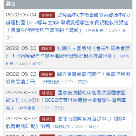
文章列表
其它
武陵高中(本市資優教育資源中心)
2022-05-04
輔導室
辦理桃園市110學年度第2學期資優學生家長親職教育講座
「資優生的特質與有效的親子溝通」
特教組長
其
(
/ 238 /
它
)
財團法人喜憨兒社會福利基金會辦
2022-05-03
輔導室
理「心智障礙者性發展風險辨識暨篩檢表推廣培訓」
特教
(
組長
其它
/ 226 /
)
國立臺灣圖書館製作「圖書館利用
2022-05-02
輔導室
服務易讀手冊」
特教組長
其它
(
/ 273 /
)
國家表演藝術中心衛武營國家藝
2022-04-27
輔導室
術文化中心推出「2022年管風琴導覽音樂會學生優惠專
案」
特教組長
其它
(
/ 228 /
)
臺北市聽障教育資源中心《聽障
2022-04-22
輔導室
教育期刊21期》徵稿
特教組長
其它
(
/ 209 /
)