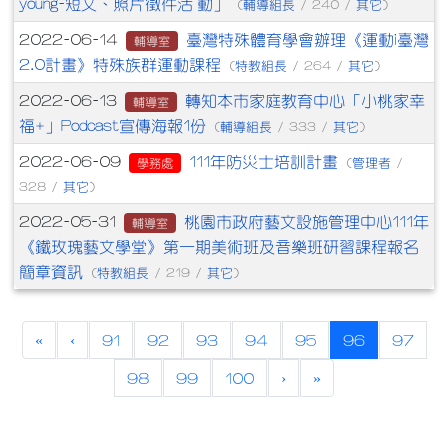
young-短文、照片徵件活 動」
輔導組長
其它
(
/ 240 /
)
臺灣特殊體育學會辦理《運動i臺灣
2022-06-14
輔導室
2.0計畫》特殊族群運動課程
特教組長
其它
(
/ 264 /
)
轉知本市家庭教育中心「小桃家幸
2022-06-13
輔導室
福+」Podcast宣傳海報1份
輔導組長
其它
(
/ 333 /
)
111年防災士培訓計畫
2022-06-09
管理者
學務處
(
/
其它
328 /
)
桃園市政府藝文設施管理中心111年
2022-05-31
輔導室
《鐵玫瑰藝文學堂》第一期美術班及音樂班研習課程報名
簡章資訊
特教組長
其它
(
/ 219 /
)
(current)
«
‹
91
92
93
94
95
96
97
98
99
100
›
»