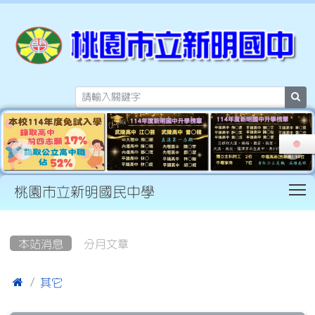
sea
T
桃園市立新明國民中學
:::
本站消息
分月文章

其它