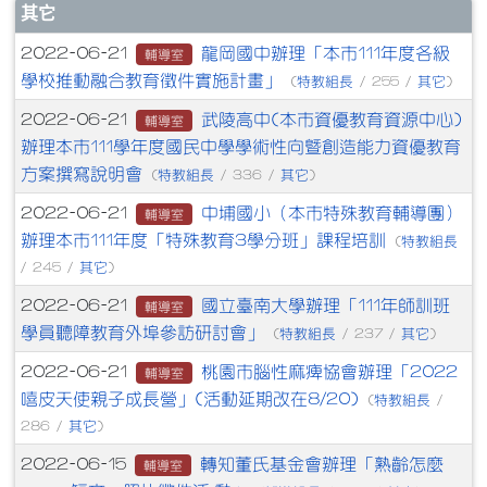
文章列表
其它
龍岡國中辦理「本市111年度各級
2022-06-21
輔導室
學校推動融合教育徵件實施計畫」
特教組長
其它
(
/ 255 /
)
武陵高中(本市資優教育資源中心)
2022-06-21
輔導室
辦理本市111學年度國民中學學術性向暨創造能力資優教育
方案撰寫說明會
特教組長
其它
(
/ 336 /
)
中埔國小（本市特殊教育輔導團）
2022-06-21
輔導室
辦理本市111年度「特殊教育3學分班」課程培訓
特教組長
(
其它
/ 245 /
)
國立臺南大學辦理「111年師訓班
2022-06-21
輔導室
學員聽障教育外埠參訪研討會」
特教組長
其它
(
/ 237 /
)
桃園市腦性麻痺協會辦理「2022
2022-06-21
輔導室
嘻皮天使親子成長營」(活動延期改在8/20)
特教組長
(
/
其它
286 /
)
轉知董氏基金會辦理「熟齡怎麼
2022-06-15
輔導室