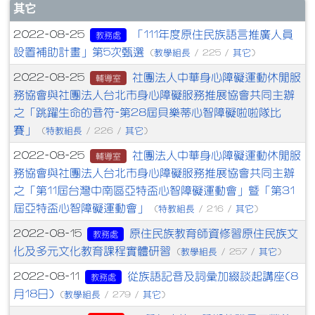
文章列表
其它
「111年度原住民族語言推廣人員
2022-08-25
教務處
設置補助計畫」第5次甄選
教學組長
其它
(
/ 225 /
)
社團法人中華身心障礙運動休閒服
2022-08-25
輔導室
務協會與社團法人台北市身心障礙服務推展協會共同主辦
之「跳躍生命的音符-第28屆貝樂蒂心智障礙啦啦隊比
賽」
特教組長
其它
(
/ 226 /
)
社團法人中華身心障礙運動休閒服
2022-08-25
輔導室
務協會與社團法人台北市身心障礙服務推展協會共同主辦
之「第11屆台灣中南區亞特盃心智障礙運動會」暨「第31
屆亞特盃心智障礙運動會」
特教組長
其它
(
/ 216 /
)
原住民族教育師資修習原住民族文
2022-08-15
教務處
化及多元文化教育課程實體研習
教學組長
其它
(
/ 257 /
)
從族語記音及詞彙加綴談起講座(8
2022-08-11
教務處
月18日)
教學組長
其它
(
/ 279 /
)