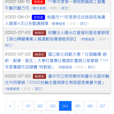
111學年度第一學期教職員工營養
2022-08-10
學務處
午餐供餐方式
衛生組長
其它
(
/ 285 /
)
桃園市111年度原住民族語言推廣
2022-08-01
教務處
人員第4次公告甄選簡章
教學組長
其它
(
/ 212 /
)
財團法人陽光社會福利基金會辦理
2022-07-22
輔導室
【身心障礙專業人員運動指導增能培訓】
特教組長
(
/ 262 /
其它
)
國立彰化師範大學「社頭織襪-創
2022-07-22
輔導室
新、創業、創生」大學社會責任實踐計畫辦公室舉辦「111
年度專題作品競賽-特教組」
特教組長
其它
(
/ 262 /
)
臺中市立啟明學校與臺中北區扶輪
2022-07-20
輔導室
社共同舉辦「2022扶輪全國視障生無限愛音樂夏令營」
特教組長
其它
(
/ 272 /
)
(current)
«
‹
91
92
93
94
95
96
97