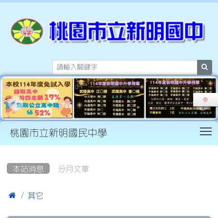
sea
T
桃園市立新明國民中學
:::
本站消息
分月文章

其它