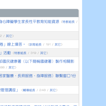
之身心障礙學生家長性平教育知能資源
特教組長
(
/
其它
2 /
)
卷」線上填答，
訓育組長
其它
(
/ 191 /
)
」活動
特教組長
其它
(
/ 319 /
)
部國民健康署（以下簡稱國健署）製作相關影
其它
288 /
)
居家醫療、長照服務、身障服務）聯繫窗口1份
源管理講座」
輔導組長
其它
(
/ 248 /
)