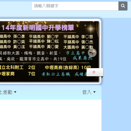
sea
上差勤
登入
:::