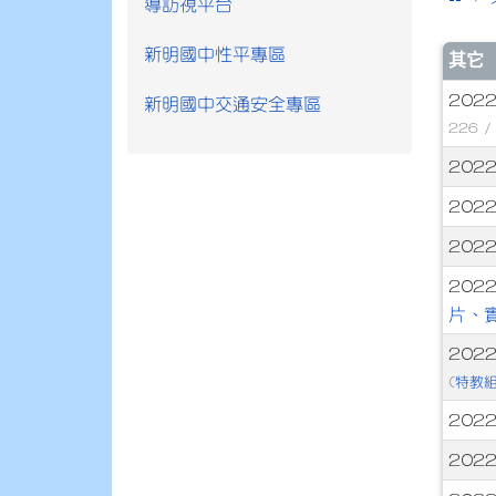
導訪視平台
新明國中性平專區
文
其它
2022
新明國中交通安全專區
226 
2022
202
202
2022
片、
2022
特教
(
202
202