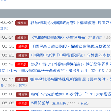
章列表
教育部國民及學前教育署(下稱國教署)提供
-05-31
輔導室
其它
/
)
《宮崎駿動畫配樂》交響音樂會
-05-31
特教組長
輔導室
(
/ 26
「國民基本教育階段人權教育實施現況檢視問
2-05-30
學務處
中興國中辦理「中興資優營隊：立體書的奧秘
2-05-23
輔導室
為提升青少年性健康促進識能，轉知衛生福利
-05-19
學務處
實務工作者手冊及學習單張等衛教教材，請多加運用
衛生組長
(
/ 
衛生福利部有關特殊兒相關資源（醫療復健、
-05-17
輔導室
組長
其它
/ 209 /
)
轉知本市家庭教育中心辦理之「111年家庭資
2-05-06
輔導室
5月份菜單
2-05-06
衛生組長
其它
學務處
(
/ 255 /
)