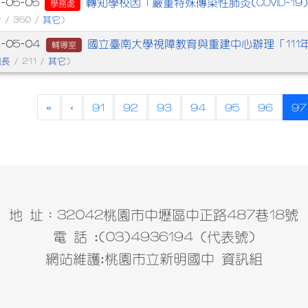
轉知學校因「嚴重特殊傳染性肺炎(COVID-
2-05-05
學務處
者
其它
/ 350 /
)
國立臺南大學視障教育與重建中心辦理「11
2-05-04
輔導室
組長
其它
/ 211 /
)
«
‹
91
92
93
94
95
96
97
地 址：32042桃園市中壢區中正路487巷18號
電 話 :(03)4936194 (代表號)
網站維護:桃園市立新明國中 資訊組