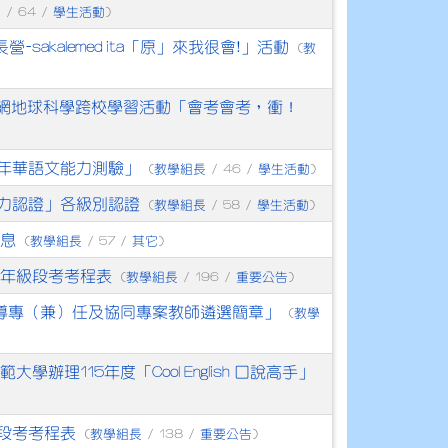
長
學生活動
/ 64 /
)
sakalemed ita「原」來我很會!」活動
教
(
材網地球科學跨校學習活動「會考會考，衝！
5年華語文能力測驗」
教學組長
學生活動
(
/ 46 /
)
能力認證」各級別認證
教學組長
學生活動
(
/ 58 /
)
息
教學組長
其它
(
/ 57 /
)
八年級段考考程表
教學組長
重要公告
(
/ 196 /
)
輔導專（兼）任及協同專案教師遴選簡章」
教學
(
理115年度「Cool English 口說高手」
級段考考程表
教學組長
重要公告
(
/ 138 /
)