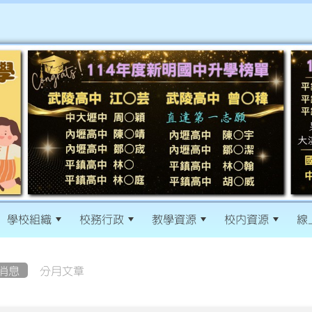
學校組織
校務行政
教學資源
校內資源
線
消息
分月文章