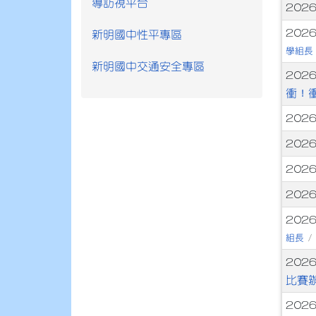
導訪視平台
文
202
202
新明國中性平專區
學組長
新明國中交通安全專區
202
衝！
202
202
202
202
202
組長
/
202
比賽
202