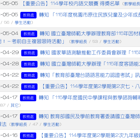
章列表
【重要公告】114學年校內語文競賽 得獎名單
6-05-05
教學組
(
轉知 「115年度桃園市原住民族兒童及少年成長營-
6-05-05
教務處
學生活動
/ 56 /
)
轉知 國立臺灣師範大學辦理教育部115年因
6-05-04
教務處
衝！－考前自主複習限時活動」
教學組長
學生活動
(
/ 53 /
)
轉知 國家華語測驗推動工作委員會辦理「11
6-04-29
教務處
轉知 國立臺灣師範大學辦理「115年度客語
6-04-28
教務處
轉知「教育部臺灣台語語言能力認證考試」訊
6-04-22
教務處
【重要公告】114學年度第2學期第2次七、
6-04-22
教務處
轉知 「115學年度國民中學課程與教學諮詢
6-04-17
教務處
其它
 87 /
)
轉知 教育部國民及學前教育署委請國立臺灣師範大學辦
6-04-17
教務處
辦法
教學組長
學生活動
(
/ 47 /
)
【重要公告】114學年度第2學期第2次九年
6-04-16
教務處