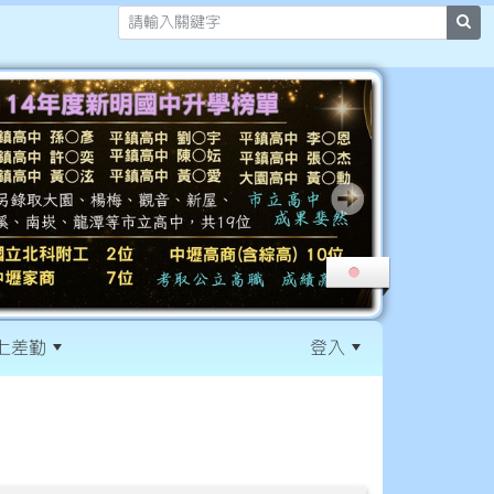
sea
上差勤
登入
:::