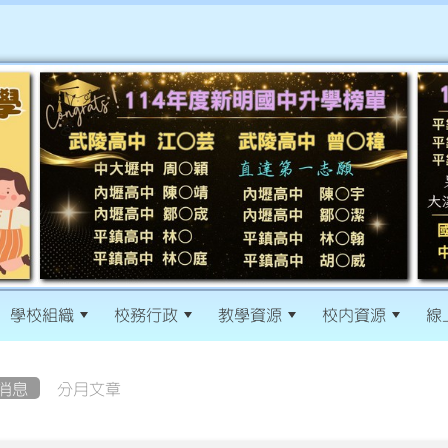
學校組織
校務行政
教學資源
校內資源
線
消息
分月文章