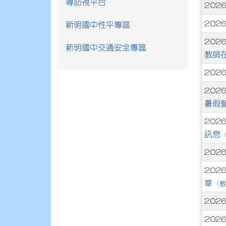
導訪視平台
文
2026
202
新明國中性平專區
202
新明國中交通安全專區
教師
202
202
暑假
2026
訊息
202
202
章
(
202
202