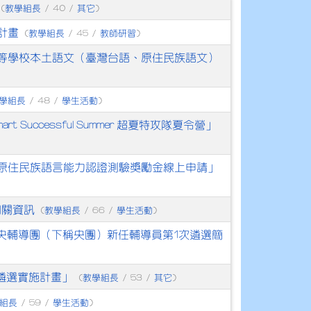
教學組長
其它
(
/ 40 /
)
計畫
教學組長
教師研習
(
/ 45 /
)
中等學校本土語文（臺灣台語、原住民族語文）
學組長
學生活動
/ 48 /
)
t Successful Summer 超夏特攻隊夏令營」
原住民族語言能力認證測驗獎勵金線上申請」
相關資訊
教學組長
學生活動
(
/ 66 /
)
中央輔導團（下稱央團）新任輔導員第1次遴選簡
員遴選實施計畫」
教學組長
其它
(
/ 53 /
)
組長
學生活動
/ 59 /
)