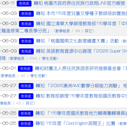
章列表
轉知 桃園市政府原住民族行政局LINE官方帳號
-06-11
教務處
轉知 本市115年度兒童文學種子教師培訓實施
6-06-03
教務處
轉知 國立清華大學辦理教育部115學年度「
6-06-03
教務處
在職進修第二專長學分班」
教學組長
其它
(
/ 39 /
)
轉知 「桃園閩南文化創意繪畫大賽」活動
6-06-03
教
教務處
(
轉知 英語教育資源中心辦理「2026 Super Smar
6-06-03
教務處
營隊
教學組長
學生活動
(
/ 294 /
)
轉知財團法人原住民族語言研究發展基金會「
-06-01
教務處
教學組長
學生活動
(
/ 42 /
)
轉知 「2026澳洲AMC數學分級能力測驗」 
6-05-27
教務處
轉知 教育部辦理115學年度教育部國民教育
6-05-27
教務處
教學組長
其它
/ 43 /
)
轉知 「115學年度國民教育地方輔導團輔導
6-05-25
教務處
轉知 115年度「Cool English英閱王」比賽
6-05-25
教學
教務處
(