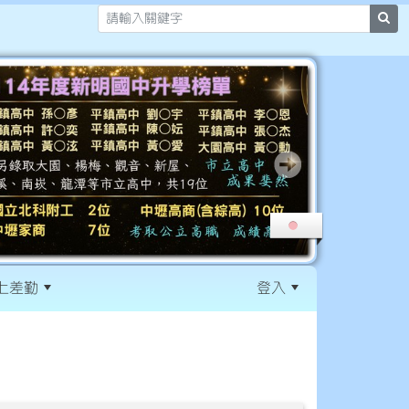
sea
上差勤
登入
:::