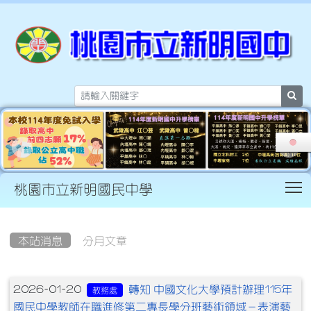
sea
T
桃園市立新明國民中學
:::
本站消息
分月文章
文章列表
轉知 中國文化大學預計辦理115年
2026-01-20
教務處
國民中學教師在職進修第二專長學分班藝術領域－表演藝