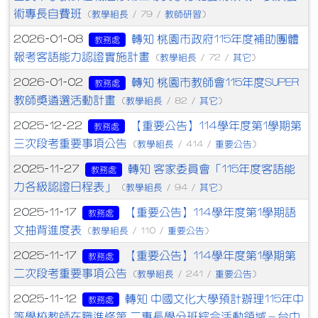
術專長自費班
教學組長
教師研習
(
/ 79 /
)
轉知 桃園市政府115年度補助團體
2026-01-08
教務處
報考客語能力認證實施計畫
教學組長
其它
(
/ 72 /
)
轉知 桃園市教師會115年度SUPER
2026-01-02
教務處
教師獎遴選活動計畫
教學組長
其它
(
/ 82 /
)
【重要公告】114學年度第1學期第
2025-12-22
教務處
三次段考重要事項公告
教學組長
重要公告
(
/ 414 /
)
轉知 客家委員會「115年度客語能
2025-11-27
教務處
力各級認證日程表」
教學組長
其它
(
/ 94 /
)
【重要公告】114學年度第1學期語
2025-11-17
教務處
文抽背進度表
教學組長
重要公告
(
/ 110 /
)
【重要公告】114學年度第1學期第
2025-11-17
教務處
二次段考重要事項公告
教學組長
重要公告
(
/ 241 /
)
轉知 中國文化大學預計辦理115年中
2025-11-12
教務處
等學校教師在職進修第 二專長學分班綜合活動領域－台中