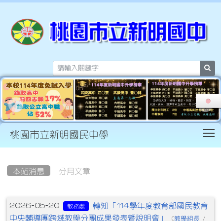
sea
T
桃園市立新明國民中學
:::
本站消息
分月文章
文章列表
轉知「114學年度教育部國民教育
2026-05-20
教務處
中央輔導團跨域教學分團成果發表暨說明會」
教學組長
(
/