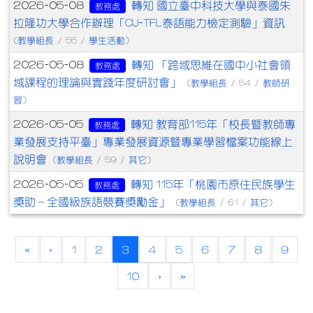
轉知 國立臺中科技大學與泰國朱
2026-05-08
教務處
拉隆功大學合作辦理「CU-TFL泰語能力檢定測驗」資訊
教學組長
學生活動
(
/ 55 /
)
轉知 「跨域思維在國中小社會領
2026-05-08
教務處
域課程的理論與實踐年度研討會」
教學組長
教師研
(
/ 54 /
習
)
轉知 教育部115年「校長暨教師專
2026-05-05
教務處
業發展支持平臺」專業發展資源暨專業學習檔案功能線上
說明會
教學組長
其它
(
/ 59 /
)
轉知 115年「桃園市原住民族學生
2026-05-05
教務處
獎助－全國級族語競賽獎勵金」
教學組長
其它
(
/ 61 /
)
(current)
«
‹
1
2
3
4
5
6
7
8
9
10
›
»