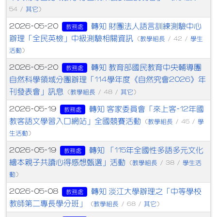
其它
54 /
)
轉知 財團法人語言訓練測驗中心
2026-05-20
教務處
辦理「全民英檢」中級測驗相關資訊
教學組長
學生
(
/ 42 /
活動
)
轉知 教育部國民教育中央輔導團
2026-05-20
教務處
自然科學領域分團辦理「114學年度《自然究會2026》年
刊發表會」訊息
教學組長
其它
(
/ 48 /
)
轉知 客家委員會「來上客-12年國
2026-05-19
教務處
教客語文學習入口網站」全國競賽活動
教學組長
學
(
/ 45 /
生活動
)
轉知 「115年全國性多語多元文化
2026-05-19
教務處
繪本親子共讀心得感想甄選」活動
教學組長
學生活
(
/ 38 /
動
)
轉知 淡江大學辦理之「中等學校
2026-05-08
教務處
教師第二專長學分班」
教學組長
其它
(
/ 68 /
)