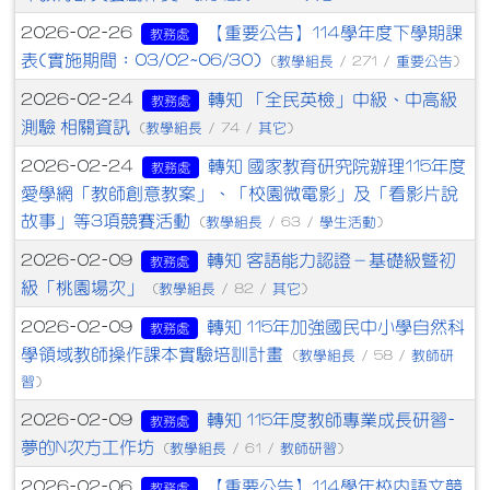
【重要公告】114學年度下學期課
2026-02-26
教務處
表(實施期間：03/02~06/30)
教學組長
重要公告
(
/ 271 /
)
轉知 「全民英檢」中級、中高級
2026-02-24
教務處
測驗 相關資訊
教學組長
其它
(
/ 74 /
)
轉知 國家教育研究院辦理115年度
2026-02-24
教務處
愛學網「教師創意教案」、「校園微電影」及「看影片說
故事」等3項競賽活動
教學組長
學生活動
(
/ 63 /
)
轉知 客語能力認證－基礎級暨初
2026-02-09
教務處
級「桃園場次」
教學組長
其它
(
/ 82 /
)
轉知 115年加強國民中小學自然科
2026-02-09
教務處
學領域教師操作課本實驗培訓計畫
教學組長
教師研
(
/ 58 /
習
)
轉知 115年度教師專業成長研習-
2026-02-09
教務處
夢的N次方工作坊
教學組長
教師研習
(
/ 61 /
)
【重要公告】114學年校內語文競
2026-02-06
教務處