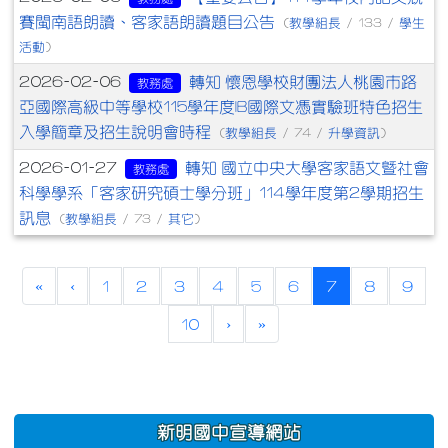
賽閩南語朗讀、客家語朗讀題目公告
教學組長
學生
(
/ 133 /
活動
)
轉知 懷恩學校財團法人桃園市路
2026-02-06
教務處
亞國際高級中等學校115學年度IB國際文憑實驗班特色招生
入學簡章及招生說明會時程
教學組長
升學資訊
(
/ 74 /
)
轉知 國立中央大學客家語文暨社會
2026-01-27
教務處
科學學系「客家研究碩士學分班」114學年度第2學期招生
訊息
教學組長
其它
(
/ 73 /
)
(current)
«
‹
1
2
3
4
5
6
7
8
9
10
›
»
:::
新明國中宣導網站