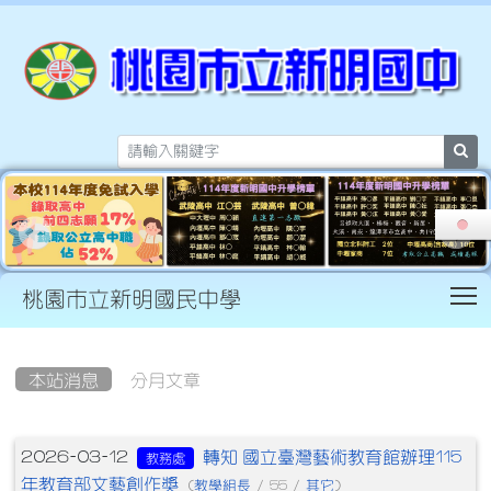
sea
T
桃園市立新明國民中學
:::
本站消息
分月文章
文章列表
轉知 國立臺灣藝術教育館辦理115
2026-03-12
教務處
年教育部文藝創作獎
教學組長
其它
(
/ 55 /
)