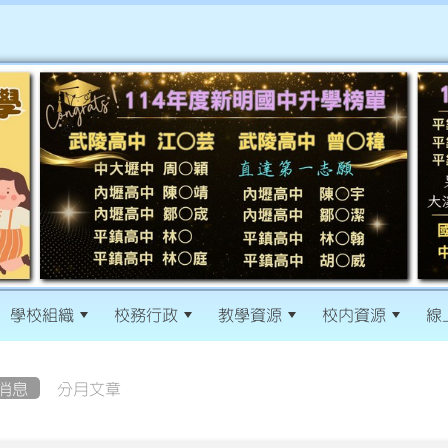
學校組織
校務行政
教學資源
校內資源
線
消息
分月文章