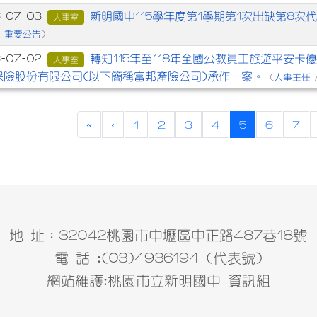
新明國中115學年度第1學期第1次出缺第8次
6-07-03
人事室
重要公告
/
)
轉知115年至118年全國公教員工旅遊平安卡
6-07-02
人事室
保險股份有限公司(以下簡稱富邦產險公司)承作一案。
人事主任
(
(current)
«
‹
1
2
3
4
5
6
7
地 址：32042桃園市中壢區中正路487巷18號
電 話 :(03)4936194 (代表號)
網站維護:桃園市立新明國中 資訊組