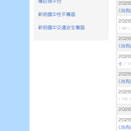
導訪視平台
文
202
(尚有
新明國中性平專區
202
新明國中交通安全專區
/ 90 
202
(尚有
202
任
/ 1
202
(尚有
202
/ 112 
202
202
(尚有