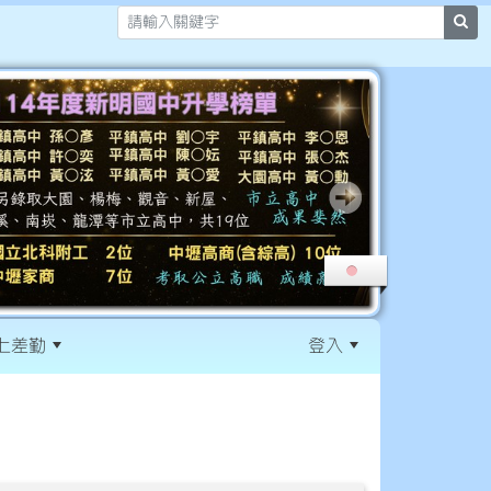
sea
上差勤
登入
:::