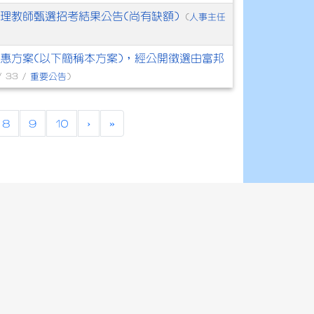
代理教師甄選招考結果公告(尚有缺額)
人事主任
(
優惠方案(以下簡稱本方案)，經公開徵選由富邦
重要公告
/ 33 /
)
8
9
10
›
»