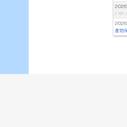
202
/ 131 
202
產物